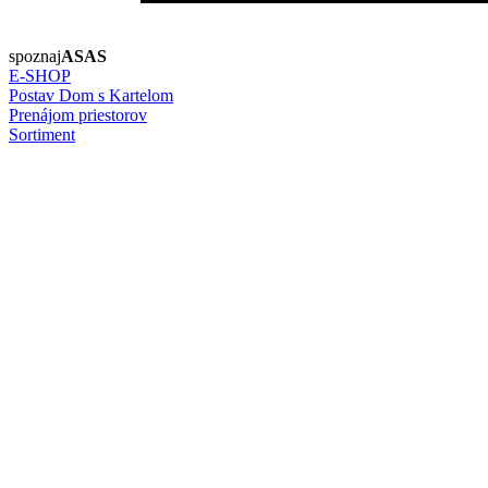
spoznaj
ASAS
E-SHOP
Postav Dom s Kartelom
Prenájom priestorov
Sortiment