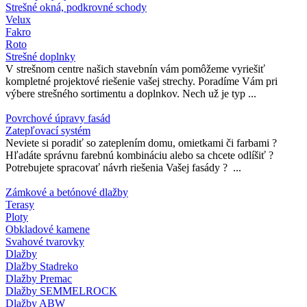
Strešné okná, podkrovné schody
Velux
Fakro
Roto
Strešné doplnky
V strešnom centre našich stavebnín vám pomôžeme vyriešiť
kompletné projektové riešenie vašej strechy. Poradíme Vám pri
výbere strešného sortimentu a doplnkov. Nech už je typ ...
Povrchové úpravy fasád
Zatepľovací systém
Neviete si poradiť so zateplením domu, omietkami či farbami ?
Hľadáte správnu farebnú kombináciu alebo sa chcete odlíšiť ?
Potrebujete spracovať návrh riešenia Vašej fasády ? ...
Zámkové a betónové dlažby
Terasy
Ploty
Obkladové kamene
Svahové tvarovky
Dlažby
Dlažby Stadreko
Dlažby Premac
Dlažby SEMMELROCK
Dlažby ABW