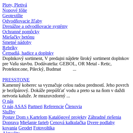
Ploty, Pletivá
Nopové fólie
Geotextílie
Odvodňovacie žľaby
Drenážne a odvodňovacie systémy
Ochranné pomôcky
Miešačky betónu
Smetné nádoby
Rebríky
Čerpadlá, hadice a doplnky
Doplnkový sortiment, V predajni nájdete široký sortiment doplnkov
pre Vašu stavbu. Dodávatelia: GEBOL, OR Metal - Retic,
Protektor.one, Pilecký, Budmat ...
PRESSTONE
Kamenný koberec sa vyznačuje celou radou predností. Jeho povrch
je bezšpárový. Dokáže prepúšťať vodu a preto sa na ňom v daždi
netvoria kaluže. Je mrazuvzdorný ...
O nás
O nás
ASAS
Partneri
Referencie
Členovia
Služby
Postav Dom s Kartelom
Katalógové projekty
Záhradné riešenia
Doprava
Miešanie farieb
Cenová kalkulačka
Dvere podlahy
kovania
Geodet
Fotovoltika