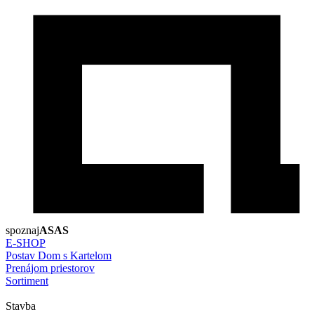
spoznaj
ASAS
E-SHOP
Postav Dom s Kartelom
Prenájom priestorov
Sortiment
Stavba