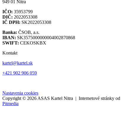
949 01 Nitra
IČO:
35953799
DIČ:
2022053308
IČ DPH:
SK2022053308
Banka:
ČSOB, a.s.
IBAN:
SK3575000000004002870868
SWIFT:
CEKOSKBX
Kontakt
kartel@kartel.sk
+421 902 906 059
Nastavenia cookies
Copyright © 2026 ASAS Kartel Nitra | Internetové stránky od
Pitmedia