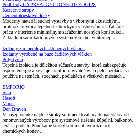
Podhľady GYPREA, GYPTONE, DEZOGIPS
Kazetové stropy
Cementotrieskové dosky
Moderný materiál suchej výstavby s výbornými akustickými,
protipožiarnymi a tepelno-technickými vlastnosťami. Uľahčuje
prácu v interiéri s minimálnym zaťažením nosných konštrukcií.
Základom sadrokartónových systémov suchej vnútornej ...
Izolanty z minerálnych sklenených vlákien
Izolanty vyrobené na báze čadičových vlákien
Polystyrén
Tepelná izolácia je dôležitou súčasťou stavby, ktorá zabezpečuje
úsporu energie a zvyšuje komfort obyvateľov. Tepelná izolácia sa
používa na stenách, strechách, podlahách a všetkých miestach ...
EMPORIO
Sika
Hasoft
Mapei
Den Braven
V našej ponuke nájdete široký sortiment kvalitných materiálov od
renomovaných výrobcov pre systémové riešenie kúpeľní, balkónov,
terás a podláh. Ponúkame široký sortiment hydroizolácií,
chemických kotiev ...