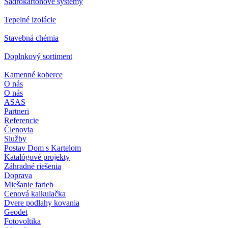
Sadrokartónové systémy
Tepelné izolácie
Stavebná chémia
Doplnkový sortiment
Kamenné koberce
O nás
O nás
ASAS
Partneri
Referencie
Členovia
Služby
Postav Dom s Kartelom
Katalógové projekty
Záhradné riešenia
Doprava
Miešanie farieb
Cenová kalkulačka
Dvere podlahy kovania
Geodet
Fotovoltika