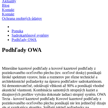
Aktuality
Blog
Kontakt
Kontakt
Ochrana osobných údajov
Ponuka
Sadrokartónové systémy
Podhľady OWA
Podhľady OWA
Minerálne kazetové podhľady a kovové kazetové podhľady z
pozinkovaného oceľového plechu (tzv. oceľové dosky) ponúkajú
široké spektrum vzorov, hrán a rozmerov pre rôzne technické a
architektonické požiadavky na úpravu podhľadov sadrokartónom.
Sú demontovateľné, odolávajú vlhkosti až 90% a ponúkajú vhodné
akustické vlastnosti. Kombinácia samotných stropných kaziet a
dizajnových profilov vytvára dokonale ladiaci stropný systém. OWA
Tecta - kovové kazetové podhľady Kovové kazetové podhľady z
pozinkovaného oceľového plechu ponúkajú nie len jedinečný dizajn
ale aj vynikajúcu akustiku. Spĺňajú taktiež požiadavky na