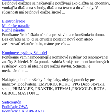
Betónové dlaždice sa najčastejšie používajú ako dlažba na chodníky,
vonkajšia dlažba na schody, dlažba na terasu a do záhrady. V
súčasnosti má betónová dlažba široké ...
Elektronáradie
Murárske náradie
Ručné náradie
Ponúkame širokú škálu náradia pre stavbu a rekonštrukciu domu.
Bez ohľadu na to, či sa chystáte postaviť nový dom alebo
zrealizovať rekonštrukciu, máme pre vás ...
Komínové systémy Schiedel
Ponúkame vám najmodernejšie komínové systémy od renomovanej
značky Schiedel. Naša ponuka zahŕňa široký sortiment komínových
systémov, ktoré sú ideálne pre každú stavbu. Schiedel je
medzinárodne ...
Nakúpte pohodlne všetky farby, laky, oleje aj pomôcky pre
maliarov. Dodávatelia: EMPORIO, ROKO, PPG Deco Slovakia,
s.r.o. , PRIMALEX, PRAKTIK, STEMAL,PROGOLD, ROTA,
GEBOL, MASTON ...
Sadrokartón
Podhľady OWA
Podhľady CASOPRANO