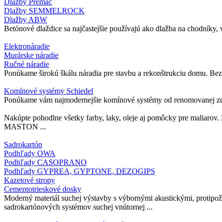
Dlažby Premac
Dlažby SEMMELROCK
Dlažby ABW
Betónové dlaždice sa najčastejšie používajú ako dlažba na chodníky, v
Elektronáradie
Murárske náradie
Ručné náradie
Ponúkame širokú škálu náradia pre stavbu a rekonštrukciu domu. Bez o
Komínové systémy Schiedel
Ponúkame vám najmodernejšie komínové systémy od renomovanej značk
Nakúpte pohodlne všetky farby, laky, oleje aj pomôcky pre m
MASTON ...
Sadrokartón
Podhľady OWA
Podhľady CASOPRANO
Podhľady GYPREA, GYPTONE, DEZOGIPS
Kazetové stropy
Cementotrieskové dosky
Moderný materiál suchej výstavby s výbornými akustickými, protipož
sadrokartónových systémov suchej vnútornej ...