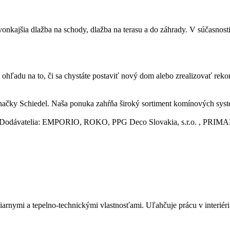
onkajšia dlažba na schody, dlažba na terasu a do záhrady. V súčasnosti
hľadu na to, či sa chystáte postaviť nový dom alebo zrealizovať rekon
y Schiedel. Naša ponuka zahŕňa široký sortiment komínových systémov
aliarov. Dodávatelia: EMPORIO, ROKO, PPG Deco Slovakia, s.r.
iarnymi a tepelno-technickými vlastnosťami. Uľahčuje prácu v interi