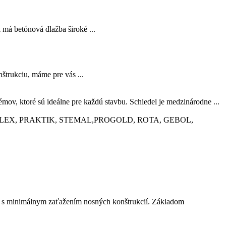
 má betónová dlažba široké ...
štrukciu, máme pre vás ...
, ktoré sú ideálne pre každú stavbu. Schiedel je medzinárodne ...
o. , PRIMALEX, PRAKTIK, STEMAL,PROGOLD, ROTA, GEBOL,
éri s minimálnym zaťažením nosných konštrukcií. Základom