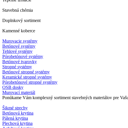
Stavebná chémia
Doplnkový sortiment
Kamenné koberce
Murovacie systémy
Betónové systémy
Tehlové systémy
Pórobetónové systémy
Betónové tvarovky
Stropné systémy
Betónové stropné systémy
Keramické stropné systémy
Pórobetónové stropné systémy
OSB dosky
Murovací materiál
Ponúkame Vám komplexný sortiment stavebných materiálov pre Vašu s
Šikmé strechy
Betónová krytina
Pálená krytina
Plechová krytina