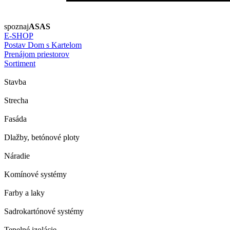
spoznaj
ASAS
E-SHOP
Postav Dom s Kartelom
Prenájom priestorov
Sortiment
Stavba
Strecha
Fasáda
Dlažby, betónové ploty
Náradie
Komínové systémy
Farby a laky
Sadrokartónové systémy
Tepelné izolácie