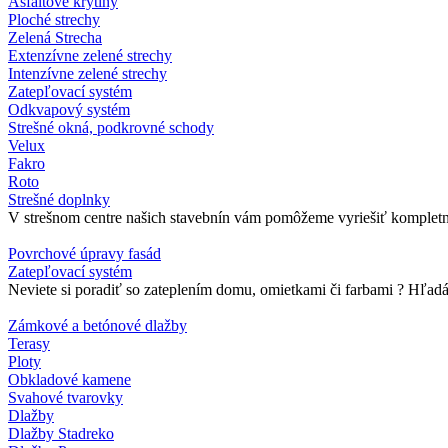
Asfaltové krytiny
Ploché strechy
Zelená Strecha
Extenzívne zelené strechy
Intenzívne zelené strechy
Zatepľovací systém
Odkvapový systém
Strešné okná, podkrovné schody
Velux
Fakro
Roto
Strešné doplnky
V strešnom centre našich stavebnín vám pomôžeme vyriešiť kompletné 
Povrchové úpravy fasád
Zatepľovací systém
Neviete si poradiť so zateplením domu, omietkami či farbami ? Hľadát
Zámkové a betónové dlažby
Terasy
Ploty
Obkladové kamene
Svahové tvarovky
Dlažby
Dlažby Stadreko