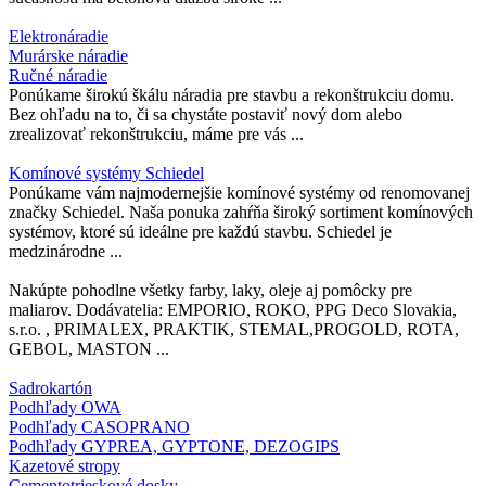
Elektronáradie
Murárske náradie
Ručné náradie
Ponúkame širokú škálu náradia pre stavbu a rekonštrukciu domu.
Bez ohľadu na to, či sa chystáte postaviť nový dom alebo
zrealizovať rekonštrukciu, máme pre vás ...
Komínové systémy Schiedel
Ponúkame vám najmodernejšie komínové systémy od renomovanej
značky Schiedel. Naša ponuka zahŕňa široký sortiment komínových
systémov, ktoré sú ideálne pre každú stavbu. Schiedel je
medzinárodne ...
Nakúpte pohodlne všetky farby, laky, oleje aj pomôcky pre
maliarov. Dodávatelia: EMPORIO, ROKO, PPG Deco Slovakia,
s.r.o. , PRIMALEX, PRAKTIK, STEMAL,PROGOLD, ROTA,
GEBOL, MASTON ...
Sadrokartón
Podhľady OWA
Podhľady CASOPRANO
Podhľady GYPREA, GYPTONE, DEZOGIPS
Kazetové stropy
Cementotrieskové dosky