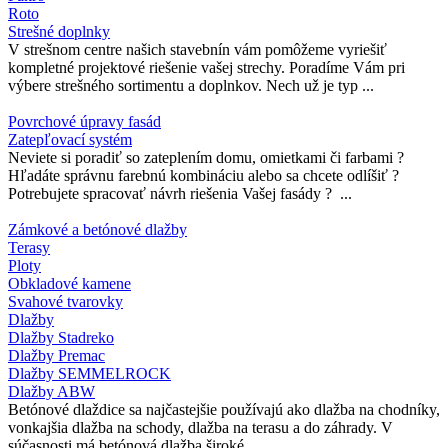
Roto
Strešné doplnky
V strešnom centre našich stavebnín vám pomôžeme vyriešiť
kompletné projektové riešenie vašej strechy. Poradíme Vám pri
výbere strešného sortimentu a doplnkov. Nech už je typ ...
Povrchové úpravy fasád
Zatepľovací systém
Neviete si poradiť so zateplením domu, omietkami či farbami ?
Hľadáte správnu farebnú kombináciu alebo sa chcete odlíšiť ?
Potrebujete spracovať návrh riešenia Vašej fasády ? ...
Zámkové a betónové dlažby
Terasy
Ploty
Obkladové kamene
Svahové tvarovky
Dlažby
Dlažby Stadreko
Dlažby Premac
Dlažby SEMMELROCK
Dlažby ABW
Betónové dlaždice sa najčastejšie používajú ako dlažba na chodníky,
vonkajšia dlažba na schody, dlažba na terasu a do záhrady. V
súčasnosti má betónová dlažba široké ...