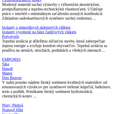
Moderný materiál suchej výstavby s výbornými akustickými,
protipožiarnymi a tepelno-technickými vlastnosťami. Uľahčuje
prácu v interiéri s minimálnym zaťažením nosných konštrukcií.
Základom sadrokartónových systémov suchej vnútornej ...
Izolanty z minerálnych sklenených vlákien
Izolanty vyrobené na báze čadičových vlákien
Polystyrén
Tepelná izolácia je dôležitou súčasťou stavby, ktorá zabezpečuje
úsporu energie a zvyšuje komfort obyvateľov. Tepelná izolácia sa
používa na stenách, strechách, podlahách a všetkých miestach ...
EMPORIO
Sika
Hasoft
Mapei
Den Braven
V našej ponuke nájdete široký sortiment kvalitných materiálov od
renomovaných výrobcov pre systémové riešenie kúpeľní, balkónov,
terás a podláh. Ponúkame široký sortiment hydroizolácií,
chemických kotiev ...
Ploty, Pletivá
Nopové fólie