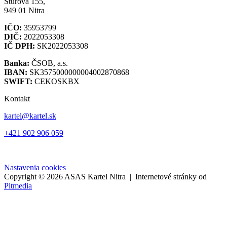
Štúrova 155,
949 01 Nitra
IČO:
35953799
DIČ:
2022053308
IČ DPH:
SK2022053308
Banka:
ČSOB, a.s.
IBAN:
SK3575000000004002870868
SWIFT:
CEKOSKBX
Kontakt
kartel@kartel.sk
+421 902 906 059
Nastavenia cookies
Copyright © 2026 ASAS Kartel Nitra | Internetové stránky od
Pitmedia