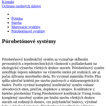
Kontakt
Ochrana osobných údajov
Ponuka
Stavba
Murovacie systémy
Pórobetónové systémy
Pórobetónové systémy
Pórobetónový konštrukčný systém sa vyznačuje skĺbením
pevnostných a tepelnotechnických vlastností s požiadavkami na
ekologickú výstavbu všetkých druhov stavieb. Pórobetónový systém
umožňuje úsporu nákladov na výstavbu nielen pri realizácii, ale aj
počas úžívania stavebného diela. Po vyvinutí materiálu Porfix Plus
spĺňa náročné kritériá pre stavbu pasívnych a nízkoenergetických
budov. Porfix vyvinul kompletný konštrukčný systém vrátane
obvodových stien, priečok, doplnkov a stropov. Konštrukcie z
bieleho pórobetónu Ytong Pórobetónové konštrukcie Ytong tvoria
kompletný stavebný systém pre hrubú stavbu všetkých druhov
stavieb od rodinných domov, cez polyfunkčné budovy, výrobné