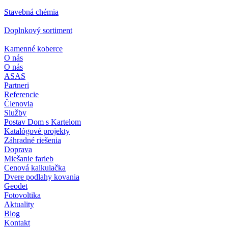
Stavebná chémia
Doplnkový sortiment
Kamenné koberce
O nás
O nás
ASAS
Partneri
Referencie
Členovia
Služby
Postav Dom s Kartelom
Katalógové projekty
Záhradné riešenia
Doprava
Miešanie farieb
Cenová kalkulačka
Dvere podlahy kovania
Geodet
Fotovoltika
Aktuality
Blog
Kontakt