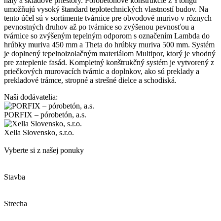
haly a skladové priestory. Pórobetónové konštrukcie z Ytongu
umožňujú vysoký štandard teplotechnických vlastností budov. Na
tento účel sú v sortimente tvárnice pre obvodové murivo v rôznych
pevnostných druhov až po tvárnice so zvýšenou pevnosťou a
tvárnice so zvýšeným tepelným odporom s označením Lambda do
hrúbky muriva 450 mm a Theta do hrúbky muriva 500 mm. Systém
je doplnený tepelnoizolačným materiálom Multipor, ktorý je vhodný
pre zateplenie fasád. Kompletný konštrukčný systém je vytvorený z
priečkových murovacích tvárnic a doplnkov, ako sú preklady a
prekladové trámce, stropné a strešné dielce a schodiská.
Naši dodávatelia:
PORFIX – pórobetón, a.s.
Xella Slovensko, s.r.o.
Vyberte si z našej ponuky
Stavba
Strecha