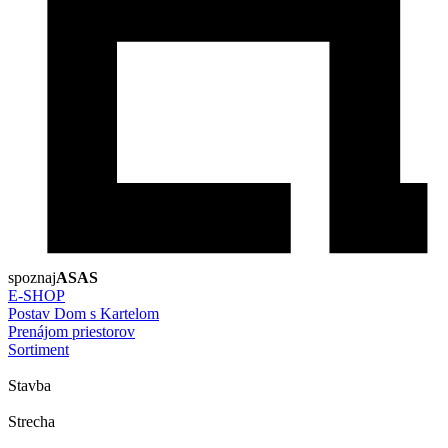
spoznaj
ASAS
E-SHOP
Postav Dom s Kartelom
Prenájom priestorov
Sortiment
Stavba
Strecha